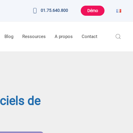
Choisir
01.75.640.800
Démo
une
langue
Blog
Ressources
A propos
Contact
ciels de