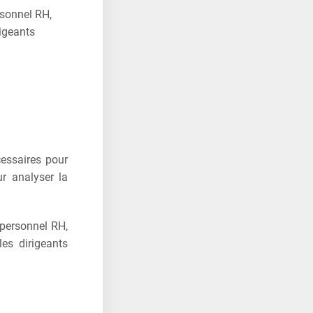
rsonnel RH,
rigeants
cessaires pour
ur analyser la
 personnel RH,
les dirigeants